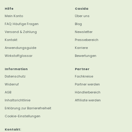
Hilfe
Casida
Mein Konto
Über uns
FAQ: Häufige Fragen
Blog
Versand & Zahlung
Newsletter
Kontakt
Pressebereich
Anwendungsguide
Karriere
Wirkstoffglossar
Bewertungen
Information
Partner
Datenschutz
Fachkreise
Widerruf
Partner werden
AGB
Händlerbereich
4,8
Rating
3.184
Bewertungen
Inhaltsrichtlinie
Affiliate werden
Erklärung zur Barrierefreiheit
Marion B
Cookie-Einstellungen
Verifizierter Kunde
Twitter
Sehr gute Qualität
Kontakt:
Facebook