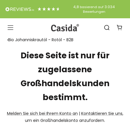
Direkt
4,8
3.034
basierend auf
zum
Bewertungen
Inhalt
Casida
Navigation
›
Bio Johanniskrautöl - Rotöl - B2B
Diese Seite ist nur für
zugelassene
Großhandelskunden
bestimmt.
Melden Sie sich bei Ihrem Konto an
|
Kontaktieren Sie uns
,
um ein Großhandelskonto anzufordern.