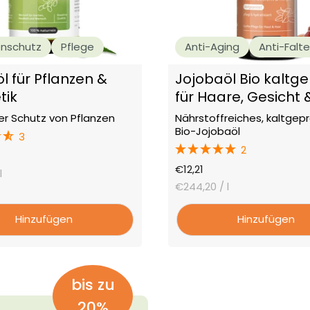
enschutz
Pflege
Anti-Aging
Anti-Falt
 für Pflanzen &
Jojobaöl Bio kaltg
tik
für Haare, Gesicht 
Körper
er Schutz von Pflanzen
Nährstoffreiches, kaltgep
Bio-Jojobaöl
3
2
preis
Angebotspreis
€12,21
l
€244,20
/ l
Hinzufügen
Hinzufügen
bis zu
20%