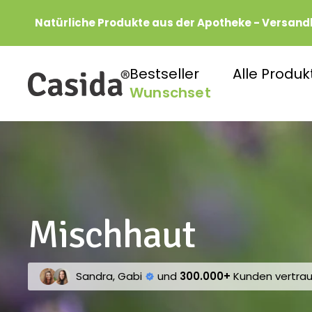
Direkt
Natürliche Produkte aus der Apotheke - Versand
zum
Inhalt
Bestseller
Alle Produk
Casida
Wunschset
Mischhaut
Sandra, Gabi
und
300.000+
Kunden vertra