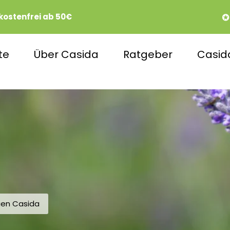
kostenfrei ab 50€
te
Über Casida
Ratgeber
Casid
uen Casida