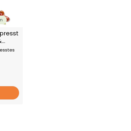
en
epresst
&
resstes