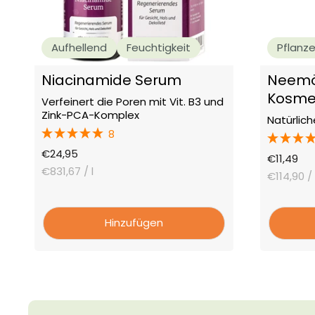
Aufhellend
Feuchtigkeit
Pflanz
Niacinamide Serum
Neemöl
Kosme
Verfeinert die Poren mit Vit. B3 und
Zink-PCA-Komplex
Natürlich
8
Angebotspreis
€24,95
Angebots
€11,49
€831,67
/ l
€114,90
/ 
Hinzufügen