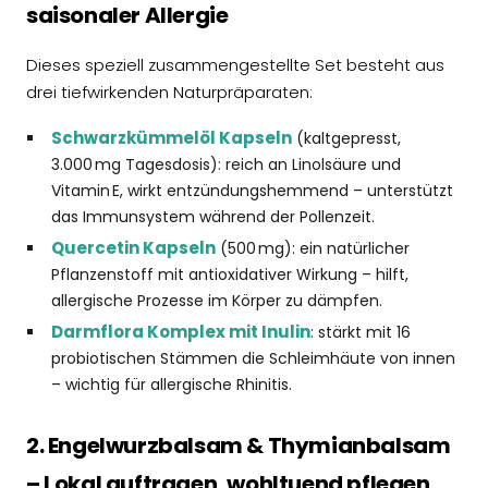
saisonaler Allergie
Dieses speziell zusammengestellte Set besteht aus
drei tiefwirkenden Naturpräparaten:
Schwarzkümmelöl Kapseln
(kaltgepresst,
3.000 mg Tagesdosis): reich an Linolsäure und
Vitamin E, wirkt entzündungshemmend – unterstützt
das Immunsystem während der Pollenzeit.
Quercetin Kapseln
(500 mg): ein natürlicher
Pflanzenstoff mit antioxidativer Wirkung – hilft,
allergische Prozesse im Körper zu dämpfen.
Darmflora Komplex mit Inulin
: stärkt mit 16
probiotischen Stämmen die Schleimhäute von innen
– wichtig für allergische Rhinitis.
2. Engelwurzbalsam & Thymianbalsam
– Lokal auftragen, wohltuend pflegen