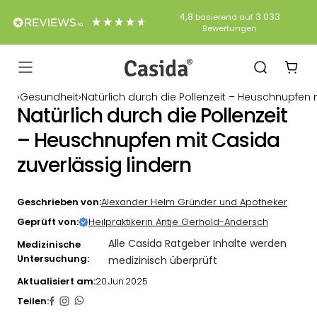
Direkt
4,8
3.033
basierend auf
zum
Bewertungen
Inhalt
Casida
Navigation
›
Gesundheit
›
Natürlich durch die Pollenzeit – Heuschnupfen 
Natürlich durch die Pollenzeit
– Heuschnupfen mit Casida
zuverlässig lindern
Geschrieben von:
Alexander Helm Gründer und Apotheker
Geprüft von:
Heilpraktikerin Antje Gerhold-Andersch
Alle Casida Ratgeber Inhalte werden
Medizinische
Untersuchung:
medizinisch überprüft
Aktualisiert am:
20.Jun.2025
Teilen: