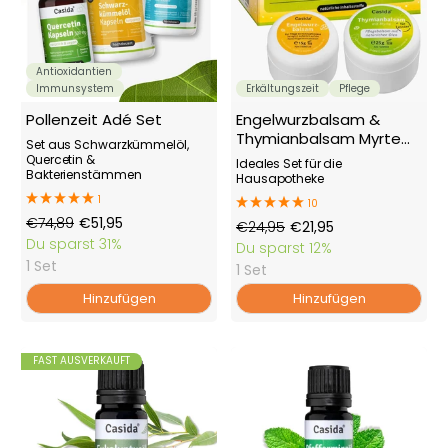
Antioxidantien
Immunsystem
Erkältungszeit
Pflege
Pollenzeit Adé Set
Engelwurzbalsam &
Thymianbalsam Myrte
Set aus Schwarzkümmelöl,
Kinder Set
Quercetin &
Ideales Set für die
Bakterienstämmen
Hausapotheke
1
10
Regulärer
Angebotspreis
€74,89
€51,95
Regulärer
Angebotspreis
€24,95
€21,95
Preis
Du sparst
31%
Preis
Du sparst
12%
1 Set
1 Set
Hinzufügen
Hinzufügen
FAST AUSVERKAUFT