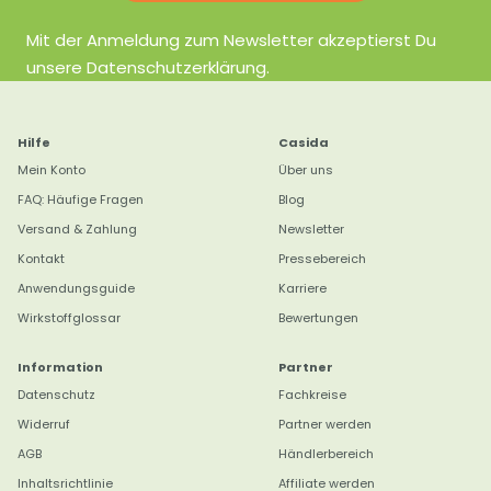
Mit der Anmeldung zum Newsletter akzeptierst Du
unsere Datenschutzerklärung.
Hilfe
Casida
Mein Konto
Über uns
FAQ: Häufige Fragen
Blog
Versand & Zahlung
Newsletter
Kontakt
Pressebereich
Anwendungsguide
Karriere
Wirkstoffglossar
Bewertungen
Information
Partner
Datenschutz
Fachkreise
Widerruf
Partner werden
4,8
Rating
3.183
Bewertungen
AGB
Händlerbereich
Inhaltsrichtlinie
Affiliate werden