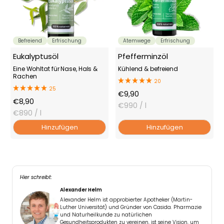
Befreiend
Erfrischung
Atemwege
Erfrischung
Eukalyptusöl
Pfefferminzöl
Eine Wohltat für Nase, Hals &
Kühlend & befreiend
Rachen
20
25
Angebotspreis
€9,90
Angebotspreis
€8,90
€990
/ l
€890
/ l
Hinzufügen
Hinzufügen